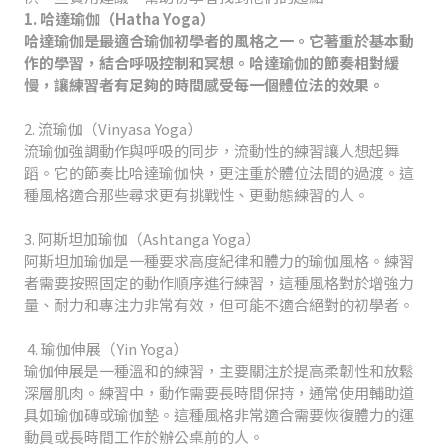
1. 哈達瑜伽（Hatha Yoga）
哈達瑜伽是最適合瑜伽初學者的風格之一。它著重於基本動
作的學習，結合呼吸控制和冥想。哈達瑜伽的節奏相對緩
慢，讓練習者有足夠的時間感受每一個體位法的效果。
2. 流瑜伽（Vinyasa Yoga）
流瑜伽強調動作與呼吸的同步，流動性的練習讓人想起舞
蹈。它的節奏比哈達瑜伽快，更注重於體位法間的過渡。這
種風格適合那些尋求更有挑戰性、更動態練習的人。
3. 阿斯坦加瑜伽（Ashtanga Yoga）
阿斯坦加瑜伽是一種要求高度紀律和體力的瑜伽風格。練習
者需要按照固定的動作順序進行練習，這種風格對於增強力
量、耐力和專注力非常有效，但可能不適合絕對的初學者。
4. 瑜伽伸展（Yin Yoga）
瑜伽伸展是一種溫和的練習，主要關注於提高柔韌性和放鬆
深層肌肉。練習中，動作需要長時間保持，通常使用輔助道
具如瑜伽磚或瑜伽墊。這種風格非常適合需要恢復體力的運
動員或長時間工作於辦公桌前的人。