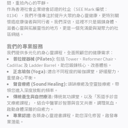
間，重拾內心的平靜。
作為香港社會企業總會認證的社企（SEE Mark 編號：
0134），我們不僅專注於提升大眾的身心靈健康，更特別關
懷癌症康復者與同行者。我們深信，這裡不只是鍛鍊身體、
滋養心靈與拓展靈性的地方，更是一個充滿愛與凝聚力的社
區網絡。
我們的專業服務
我們提供多元化的身心靈課程，全面照顧您的健康需求：
普拉提器械 (Pilates):
包括 Tower、Reformer Chair、
Cadillac 及 Ladder Barrel，助您鍛鍊核心、改善體態。
正念瑜伽 (Yoga):
適合不同程度的瑜伽課堂，舒緩壓力，
重塑身心平衡。
聲音療癒 (Sound Healing):
頌缽療癒及空靈鼓療癒，帶
領您進入深度放鬆的頻率。
傳統養生與自然療法:
傳統氣功課堂，以及「炁道手診音
叉療癒課程」，結合中醫掌診智慧與音叉共振，調理氣血，
啟動身體深層的自癒力。
專業認證:
各類身心靈證書課程，助您深化修習，啟發專
業潛能。