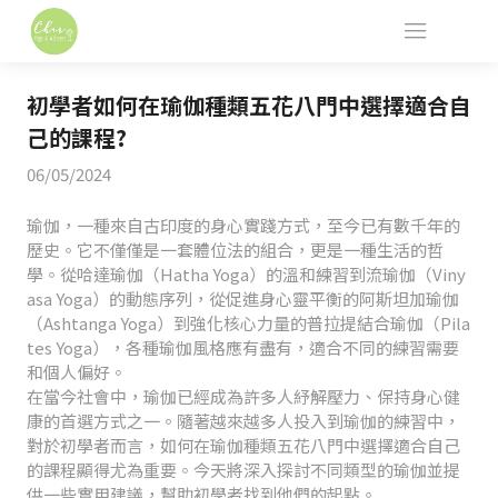
初學者如何在瑜伽種類五花八門中選擇適合自
己的課程?
06/05/2024
瑜伽，一種來自古印度的身心實踐方式，至今已有數千年的
歷史。它不僅僅是一套體位法的組合，更是一種生活的哲
學。從哈達瑜伽（Hatha Yoga）的溫和練習到流瑜伽（Viny
asa Yoga）的動態序列，從促進身心靈平衡的阿斯坦加瑜伽
（Ashtanga Yoga）到強化核心力量的普拉提結合瑜伽（Pila
tes Yoga），各種瑜伽風格應有盡有，適合不同的練習需要
和個人偏好。
在當今社會中，瑜伽已經成為許多人紓解壓力、保持身心健
康的首選方式之一。隨著越來越多人投入到瑜伽的練習中，
對於初學者而言，如何在瑜伽種類五花八門中選擇適合自己
的課程顯得尤為重要。今天將深入探討不同類型的瑜伽並提
供一些實用建議，幫助初學者找到他們的起點。