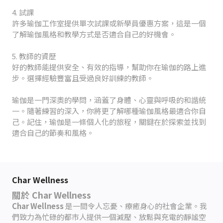
4. 試課
許多瑜伽工作室提供單次試課或新學員優惠方案，這是一個
了解瑜伽風格和教學方式是否適合自己的好機會。
5. 教師的資歷
好的教師能提供安全、有效的指導，幫助你在瑜伽的路上進
步。選擇經驗豐富且受過良好訓練的教師。
瑜伽是一門深奧的學問，涵蓋了身體、心靈與呼吸的和諧統
一。隨著練習的深入，你將更了解哪種瑜伽風格最適合你自
己。記住，瑜伽是一條個人化的旅程，關鍵在於探索並找到
適合自己的節奏和風格。
Char Wellness
關於 Char Wellness
Char Wellness
是一間令人忘憂、療癒身心的社會企業。我
們致力為忙碌的都市人提供一個減壓、放鬆與充電的靜謐空